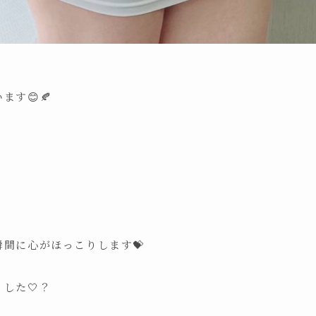
す😊🍂
間に心がほっこりします💝
した🤍？